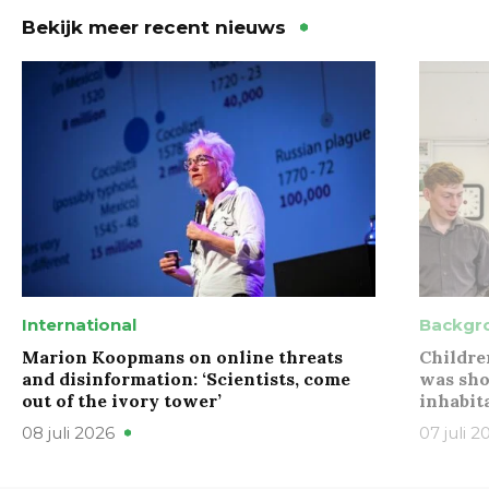
Bekijk meer recent nieuws
International
Backgr
Marion Koopmans on online threats
Childre
and disinformation: ‘Scientists, come
was sho
out of the ivory tower’
inhabit
08 juli 2026
07 juli 2