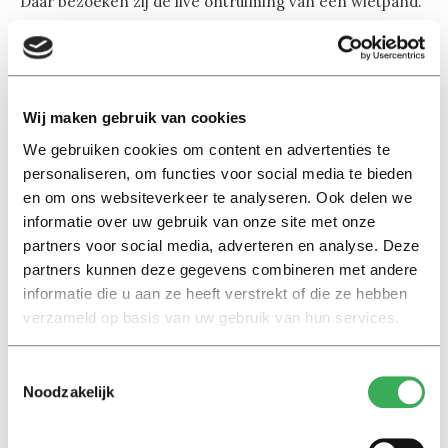
Daar bezoeken zij de live ontruiming van een wietpand.
Onderweg vertelt burgemeester Noordanus hoe Tilburg
de historische metamorfose heeft doorgemaakt van
wolhoofdstad naar wiethoofdstad van Nederland. Dat
maakt Tilburg,
schôônste stad van ’t laand
, tot een
Wij maken gebruik van cookies
aantrekkelijke bestemming voor toeristen uit binnen-
We gebruiken cookies om content en advertenties te
en buitenland.
personaliseren, om functies voor social media te bieden
en om ons websiteverkeer te analyseren. Ook delen we
5. Tilburg, stad die staat voor
informatie over uw gebruik van onze site met onze
verbinding
partners voor social media, adverteren en analyse. Deze
Natuurlijk bezoekt de koninklijke familie ook het
partners kunnen deze gegevens combineren met andere
informatie die u aan ze heeft verstrekt of die ze hebben
Centraal Station, dat de binnenstad van Tilburg sinds
verzameld op basis van uw gebruik van hun services.
kort verbindt met de Spoorzone. Tilburg is daarmee het
405e Nederlandse spoorwegstation dat beschikt over
een voor- én achteringang. Een unicum!
Toestemmingsselectie
Noodzakelijk
6. Tilburgs Panorama