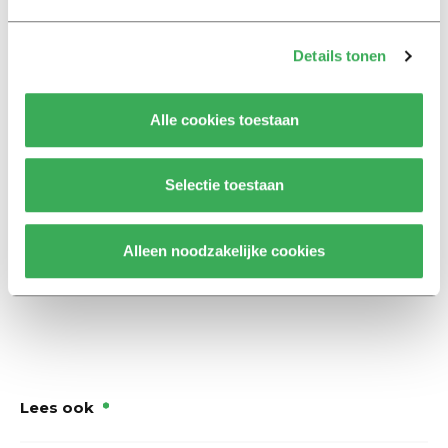
Nog maar even geleden was internationalisering
vanzelfsprekend en nu is het traditie geworden om bij
Details tonen
de opening van het academische jaar op de gevaren te
wijzen.
Alle cookies toestaan
In Maastricht zijn Nederlandse studenten overigens in
de minderheid en de universiteit kiest vol overtuiging
Selectie toestaan
een internationale koers met samenwerking binnen
Europa. “Wij zijn de meest Europese universiteit van
Alleen noodzakelijke cookies
Nederland”, zei Letschert.
Lees ook