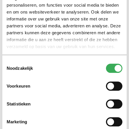
personaliseren, om functies voor social media te bieden
Ook sprak hij in een gesprek op het podium over de
en om ons websiteverkeer te analyseren. Ook delen we
informatie over uw gebruik van onze site met onze
internationalisering van het hoger onderwijs. Hij
partners voor social media, adverteren en analyse. Deze
herhaalde dat hij een landelijke strategie voor de lange
partners kunnen deze gegevens combineren met andere
termijn wil. Volgens hem is het inmiddels traditie om bij
informatie die u aan ze heeft verstrekt of die ze hebben
de start van het nieuwe academische jaar alarmbellen te
verzameld op basis van uw gebruik van hun services.
laten klinken vanwege de internationalisering, maar hij
wil los daarvan over de koers nadenken, “want er zijn
Toestemmingsselectie
overduidelijk enorme voordelen voor de arbeidsmarkt
Noodzakelijk
en voor de kwaliteit van het onderwijs”. Europese
samenwerking in het onderwijs vindt hij ook
Voorkeuren
vanzelfsprekend.
Traditie
Statistieken
Vlak daarvoor had ook collegevoorzitter Rianne
Letschert een lans gebroken voor internationalisering.
Marketing
Ze kon haast niet geloven dat ze dat moest doen, zei ze.