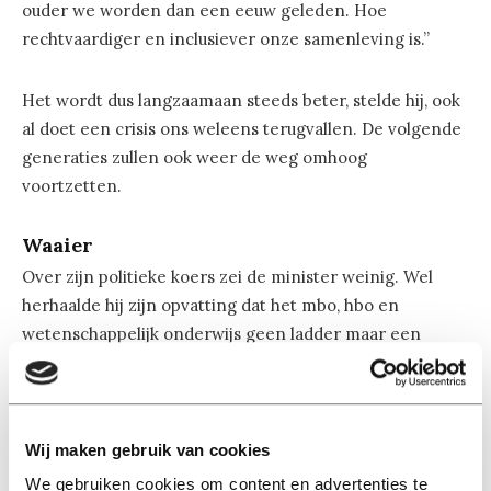
ouder we worden dan een eeuw geleden. Hoe
rechtvaardiger en inclusiever onze samenleving is.”
Het wordt dus langzaamaan steeds beter, stelde hij, ook
al doet een crisis ons weleens terugvallen. De volgende
generaties zullen ook weer de weg omhoog
voortzetten.
Waaier
Over zijn politieke koers zei de minister weinig. Wel
herhaalde hij zijn opvatting dat het mbo, hbo en
wetenschappelijk onderwijs geen ladder maar een
waaier vormen en dat ze eigenlijk niet strikt gescheiden
zouden moeten zijn. “Ik sta hier vandaag bij de opening
van het academisch jaar, bij een prachtige universiteit,
maar ik had deze boodschap net zo goed op een mbo-
Wij maken gebruik van cookies
instelling of hogeschool kunnen uitspreken.”
We gebruiken cookies om content en advertenties te