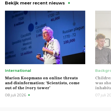
Bekijk meer recent nieuws
International
Backgr
Marion Koopmans on online threats
Childre
and disinformation: ‘Scientists, come
was sho
out of the ivory tower’
inhabit
08 juli 2026
07 juli 2