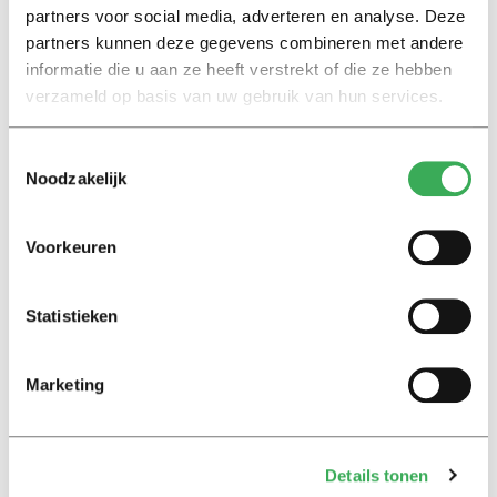
advies van een commissie de universiteitsbrede
partners voor social media, adverteren en analyse. Deze
samenwerkingsverbanden met de
partners kunnen deze gegevens combineren met andere
partneruniversiteiten Tel Aviv University en Hebrew
informatie die u aan ze heeft verstrekt of die ze hebben
University op te schorten.
verzameld op basis van uw gebruik van hun services.
Toestemmingsselectie
Noodzakelijk
Voorkeuren
Statistieken
Marketing
Demonstranten kijken mee naar een gesprek tussen de rector
en Palestine Solidarity Tilburg, mei 2024. Beeld Jack Tummers
Details tonen
De Universiteit Utrecht kwam half mei
met het besluit