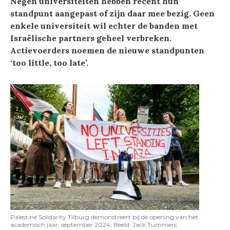
Negen universiteiten hebben recent hun
standpunt aangepast of zijn daar mee bezig. Geen
enkele universiteit wil echter de banden met
Israëlische partners geheel verbreken.
Actievoerders noemen de nieuwe standpunten
‘too little, too late’.
Palestine Solidarity Tilburg demonstreert bij de opening van het
academisch jaar, september 2024. Beeld: Jack Tummers