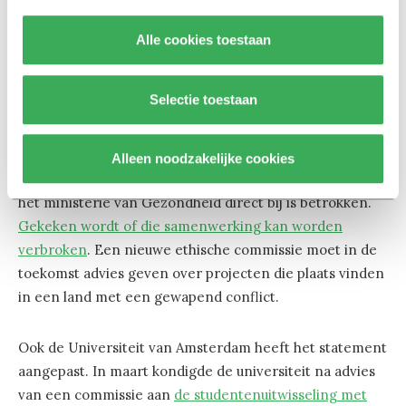
om geen nieuwe samenwerking met Israëlische
universiteiten te starten en de institutionele contacten
Alle cookies toestaan
met de Universiteit Haifa te verbreken. De bestaande
23 samenwerkingsprojecten blijven bestaan omdat die
Selectie toestaan
geen relatie hebben met militaire doeleinden of de
mensenrechten schaden.
Alleen noodzakelijke cookies
Er is één uitzondering: een gezondheidsproject waar
het ministerie van Gezondheid direct bij is betrokken.
Gekeken wordt of die samenwerking kan worden
verbroken
. Een nieuwe ethische commissie moet in de
toekomst advies geven over projecten die plaats vinden
in een land met een gewapend conflict.
Ook de Universiteit van Amsterdam heeft het statement
aangepast. In maart kondigde de universiteit na advies
van een commissie aan
de studentenuitwisseling met