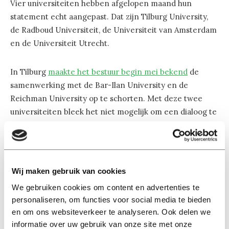
Vier universiteiten hebben afgelopen maand hun
statement echt aangepast. Dat zijn Tilburg University,
de Radboud Universiteit, de Universiteit van Amsterdam
en de Universiteit Utrecht.
In Tilburg
maakte het bestuur begin mei bekend
de
samenwerking met de Bar-Ilan University en de
Reichman University op te schorten. Met deze twee
universiteiten bleek het niet mogelijk om een dialoog te
voeren ‘over de risico’s van onze samenwerking voor
systematische en grove schendingen van
mensenrechten en fundamentele vrijheden’. Met de
Hebrew University blijft de dialoog bestaan. De
Wij maken gebruik van cookies
universiteit volgt hiermee het advies op van een
We gebruiken cookies om content en advertenties te
onafhankelijke commissie.
personaliseren, om functies voor social media te bieden
en om ons websiteverkeer te analyseren. Ook delen we
De Nijmeegse Radboud Universiteit
besloot in mei
op
informatie over uw gebruik van onze site met onze