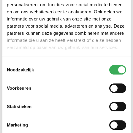
personaliseren, om functies voor social media te bieden
en om ons websiteverkeer te analyseren. Ook delen we
Interview
informatie over uw gebruik van onze site met onze
Marion Koopmans over online
partners voor social media, adverteren en analyse. Deze
bedreigingen en desinformatie:
partners kunnen deze gegevens combineren met andere
‘Wetenschappers, kom die
ivoren toren uit’
informatie die u aan ze heeft verstrekt of die ze hebben
verzameld op basis van uw gebruik van hun services.
Achtergrond
Toestemmingsselectie
Kinderen spelen de Zero
Noodzakelijk
Hunger Game: ‘Ik schrok, we
kregen er een paar miljoen
inwoners bij’
Voorkeuren
Achtergrond
Statistieken
Ritalin, koffie en
slaapmiddelen: zo komen
studenten de tentamenperiode
Marketing
door