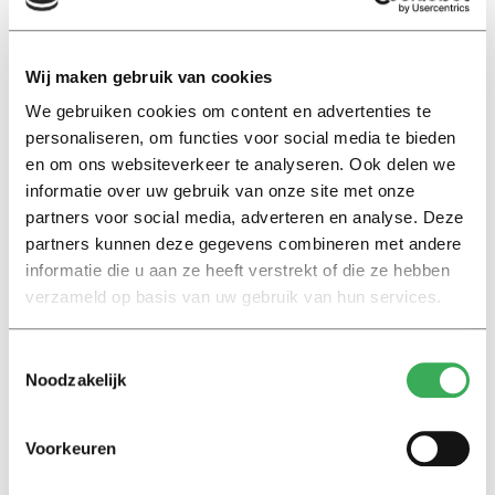
stembus voor verkiezingen
medezeggenschap
21 april 2026
Wij maken gebruik van cookies
We gebruiken cookies om content en advertenties te
News
personaliseren, om functies voor social media te bieden
en om ons websiteverkeer te analyseren. Ook delen we
Third term for foundation
board chair after amendment to
informatie over uw gebruik van onze site met onze
statute
partners voor social media, adverteren en analyse. Deze
26 februari 2026
partners kunnen deze gegevens combineren met andere
informatie die u aan ze heeft verstrekt of die ze hebben
verzameld op basis van uw gebruik van hun services.
Nieuws
Derde termijn voor voorzitter
Toestemmingsselectie
Stichtingsbestuur na
Noodzakelijk
statutenwijziging
26 februari 2026
Voorkeuren
News