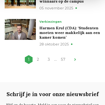
winnaars op de campus
05 november 2025
Verkiezingen
Harmen Krul (CDA): ‘Studenten
moeten weer makkelijk aan een
kamer komen’
28 oktober 2025
1
2
3
…
57
Schrijf je in voor onze nieuwsbrief
Blijf op de hoogte. Meld je aan voor de nieuwsbrief van