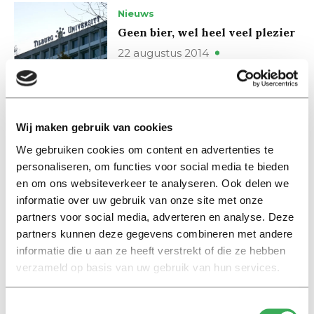
Nieuws
Geen bier, wel heel veel plezier
22 augustus 2014
Nieuws
TOP: Spellendag gaat nat
Wij maken gebruik van cookies
20 augustus 2014
We gebruiken cookies om content en advertenties te
personaliseren, om functies voor social media te bieden
en om ons websiteverkeer te analyseren. Ook delen we
Nieuws
informatie over uw gebruik van onze site met onze
Goeie boodschappen doe je
partners voor social media, adverteren en analyse. Deze
voortaan op de campus
partners kunnen deze gegevens combineren met andere
19 augustus 2014
informatie die u aan ze heeft verstrekt of die ze hebben
verzameld op basis van uw gebruik van hun services.
Nieuws
Flierefluitend Nederland wil zo
Toestemmingsselectie
min mogelijk werken