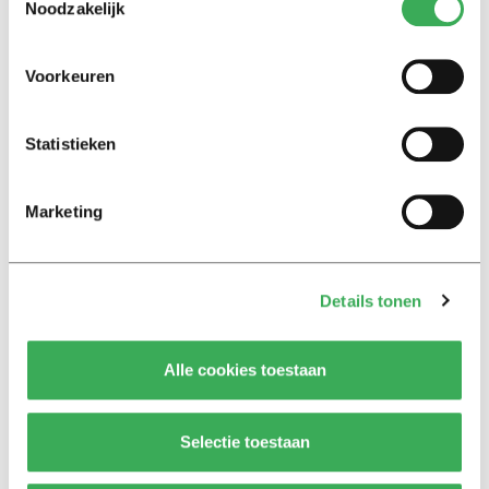
Noodzakelijk
15 augustus 2014
Voorkeuren
Nieuws
Starbucks draait proef
Statistieken
12 augustus 2014
Marketing
Nieuws
9 tot 5: een archaïsch fenomeen
11 augustus 2014
Details tonen
Nieuws
Alle cookies toestaan
1,25 miljoen euro voor vijf
Tilburgse onderzoekers
Selectie toestaan
04 augustus 2014