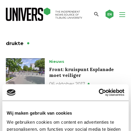
EN
drukte
Nieuws
Front: kruispunt Esplanade
moet veiliger
06 oktober 2017
Nieuws
NS verwacht recorddrukte in
Wij maken gebruik van cookies
september
We gebruiken cookies om content en advertenties te
28 augustus 2017
personaliseren, om functies voor social media te bieden