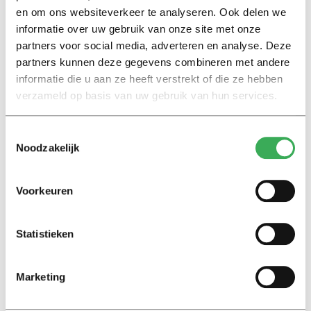
en om ons websiteverkeer te analyseren. Ook delen we
Nieuws
informatie over uw gebruik van onze site met onze
Ook minderjarige mbo’ers
partners voor social media, adverteren en analyse. Deze
hebben nu recht op OV
partners kunnen deze gegevens combineren met andere
09 januari 2017
informatie die u aan ze heeft verstrekt of die ze hebben
verzameld op basis van uw gebruik van hun services.
Nieuws
Steeds meer studenten kampen
Toestemmingsselectie
met psychische problemen
Noodzakelijk
25 oktober 2016
Voorkeuren
Nieuws
ConsumentenClaim: stuur ons
Statistieken
foto’s van bomvolle treinen
07 maart 2016
Marketing
2
1