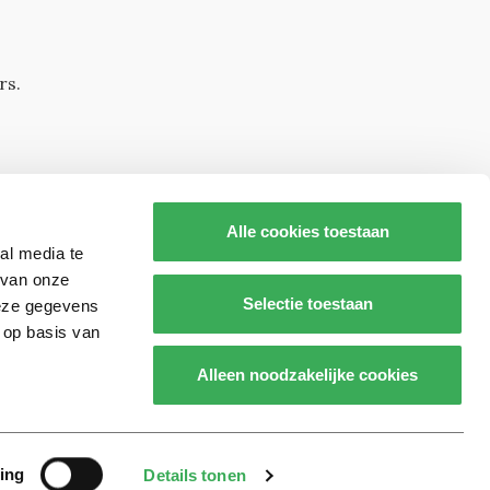
rs.
Alle cookies toestaan
al media te
 van onze
Selectie toestaan
deze gegevens
 op basis van
s op
Alleen noodzakelijke cookies
Realisatie door:
2manydots
ing
Details tonen