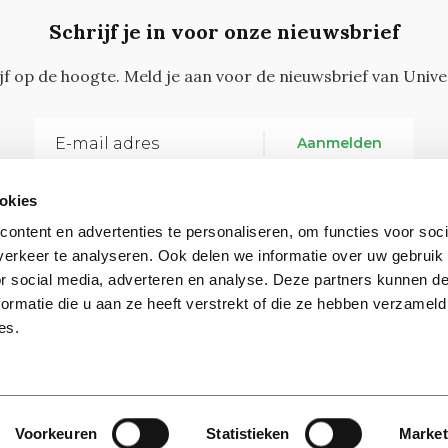
Schrijf je in voor onze nieuwsbrief
ijf op de hoogte. Meld je aan voor de nieuwsbrief van Unive
Aanmelden
okies
ontent en advertenties te personaliseren, om functies voor soci
erkeer te analyseren. Ook delen we informatie over uw gebruik
or social media, adverteren en analyse. Deze partners kunnen 
ormatie die u aan ze heeft verstrekt of die ze hebben verzameld
Vragen, opmerkingen of tips?
Neem contact met on
es.
Contact
Voorkeuren
Statistieken
Market