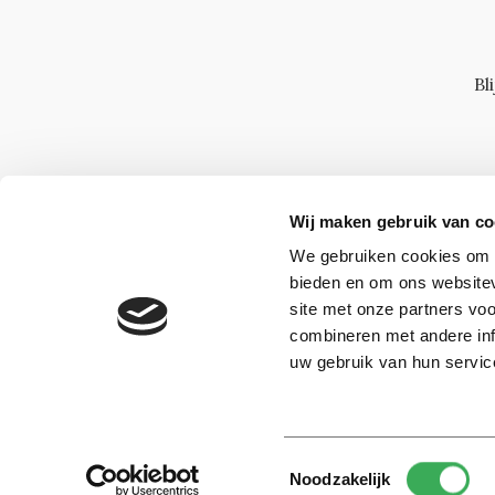
Bl
Wij maken gebruik van co
We gebruiken cookies om c
bieden en om ons websitev
site met onze partners vo
combineren met andere inf
uw gebruik van hun servic
Toestemmingsselectie
© 2026 -
Over ons
Disclaimer
Adverteren
Werken bij
Noodzakelijk