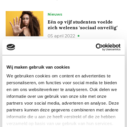
Nieuws
Eén op vijf studenten voelde
zich weleens ‘sociaal onveilig’
05 april 2022
Achtergrond
Straatintimidatie: een probleem
van de samenleving
Wij maken gebruik van cookies
04 april 2022
We gebruiken cookies om content en advertenties te
personaliseren, om functies voor social media te bieden
en om ons websiteverkeer te analyseren. Ook delen we
Nieuws
informatie over uw gebruik van onze site met onze
Klachten studenten over
wangedrag zijn topje van de
partners voor social media, adverteren en analyse. Deze
ijsberg
partners kunnen deze gegevens combineren met andere
informatie die u aan ze heeft verstrekt of die ze hebben
23 februari 2022
verzameld op basis van uw gebruik van hun services.