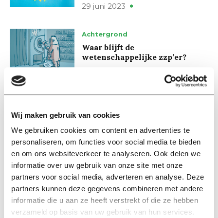
29 juni 2023
Achtergrond
Waar blijft de
wetenschappelijke zzp’er?
17 februari 2020
Nieuws
KNAW wil meer geld voor vrij
Wij maken gebruik van cookies
onderzoek
We gebruiken cookies om content en advertenties te
30 januari 2020
personaliseren, om functies voor social media te bieden
en om ons websiteverkeer te analyseren. Ook delen we
Nieuws
informatie over uw gebruik van onze site met onze
Loten in wetenschap: NWO zet
partners voor social media, adverteren en analyse. Deze
deur weer open
partners kunnen deze gegevens combineren met andere
informatie die u aan ze heeft verstrekt of die ze hebben
25 november 2019
verzameld op basis van uw gebruik van hun services.