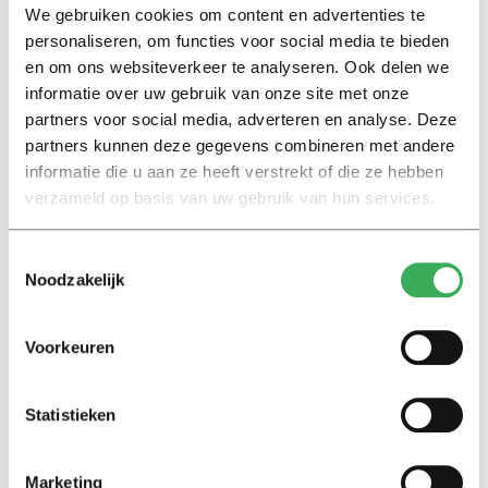
We gebruiken cookies om content en advertenties te
Nieuws
personaliseren, om functies voor social media te bieden
Van der Steur liet studenten
en om ons websiteverkeer te analyseren. Ook delen we
klussen in zijn kasteel
informatie over uw gebruik van onze site met onze
21 maart 2016
partners voor social media, adverteren en analyse. Deze
partners kunnen deze gegevens combineren met andere
informatie die u aan ze heeft verstrekt of die ze hebben
International
verzameld op basis van uw gebruik van hun services.
Hazing at Plato: they say they
don’t
Toestemmingsselectie
13 augustus 2015
Noodzakelijk
Nieuws
Voorkeuren
Ontgroenen: ook bij Plato!
13 augustus 2015
Statistieken
Nieuws
Marketing