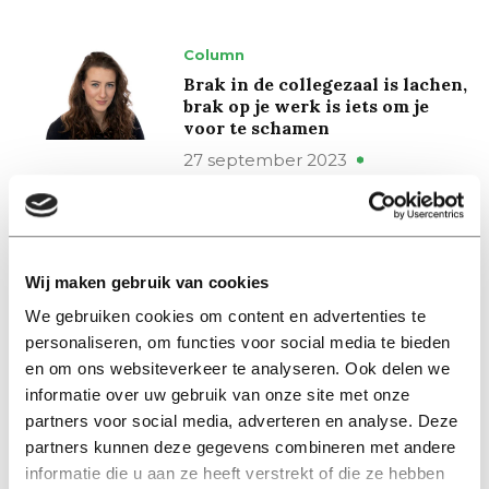
Column
Brak in de collegezaal is lachen,
brak op je werk is iets om je
voor te schamen
27 september 2023
Column
Waarom we de term ‘grote-
mensen-baan’ nooit meer
Wij maken gebruik van cookies
moeten gebruiken
We gebruiken cookies om content en advertenties te
08 juni 2023
personaliseren, om functies voor social media te bieden
en om ons websiteverkeer te analyseren. Ook delen we
informatie over uw gebruik van onze site met onze
Column
partners voor social media, adverteren en analyse. Deze
Werk is de nieuwe religie
partners kunnen deze gegevens combineren met andere
25 juni 2020
informatie die u aan ze heeft verstrekt of die ze hebben