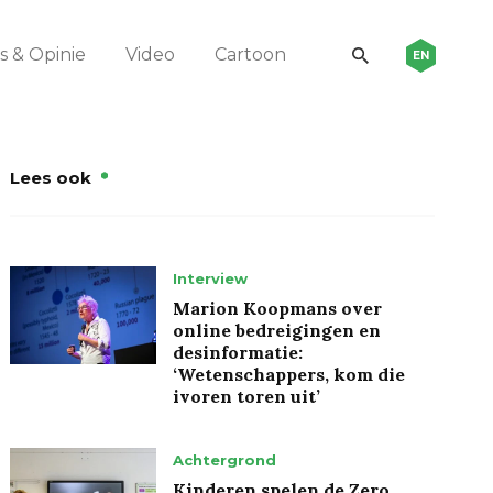
 & Opinie
Video
Cartoon
EN
Lees ook
Interview
Marion Koopmans over
online bedreigingen en
desinformatie:
‘Wetenschappers, kom die
ivoren toren uit’
Achtergrond
Kinderen spelen de Zero