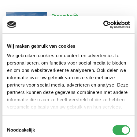
Opmerkelijk
Jarige studievereniging wil de
ruimte in
30 april 2021
Wij maken gebruik van cookies
We gebruiken cookies om content en advertenties te
Opmerkelijk
personaliseren, om functies voor social media te bieden
Schrik en botbreuk na
aanvaring tussen
en om ons websiteverkeer te analyseren. Ook delen we
roeiverenigingen
informatie over uw gebruik van onze site met onze
partners voor social media, adverteren en analyse. Deze
08 april 2021
partners kunnen deze gegevens combineren met andere
informatie die u aan ze heeft verstrekt of die ze hebben
Nieuws
verzameld op basis van uw gebruik van hun services.
Studenten Delft winnen
Hyperloop competitie
Toestemmingsselectie
30 januari 2017
Noodzakelijk