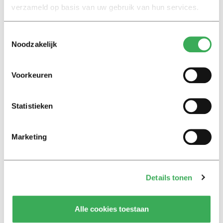
verzameld op basis van uw gebruik van hun services.
09 november 2020
Toestemmingsselectie
Achtergrond
Noodzakelijk
We psychologiseren erop los.
Maar wat vindt de socioloog
eigenlijk?
Voorkeuren
21 november 2018
Statistieken
Nieuws
‘Nieuwe gedragscode mag niet
Marketing
in bureaula verdwijnen’
17 september 2018
Details tonen
Opinie
Hebben we nog een schandaal
nodig?
Alle cookies toestaan