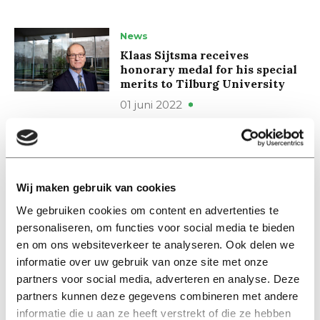
News
Klaas Sijtsma receives
honorary medal for his special
merits to Tilburg University
01 juni 2022
Nieuws
Klaas Sijtsma ontvangt
erepenning voor zijn speciale
Wij maken gebruik van cookies
verdiensten voor Tilburg
University
We gebruiken cookies om content en advertenties te
personaliseren, om functies voor social media te bieden
24 mei 2022
en om ons websiteverkeer te analyseren. Ook delen we
informatie over uw gebruik van onze site met onze
Nieuws
partners voor social media, adverteren en analyse. Deze
Groot onderzoek naar
partners kunnen deze gegevens combineren met andere
wetenschappelijke integriteit
informatie die u aan ze heeft verstrekt of die ze hebben
van start