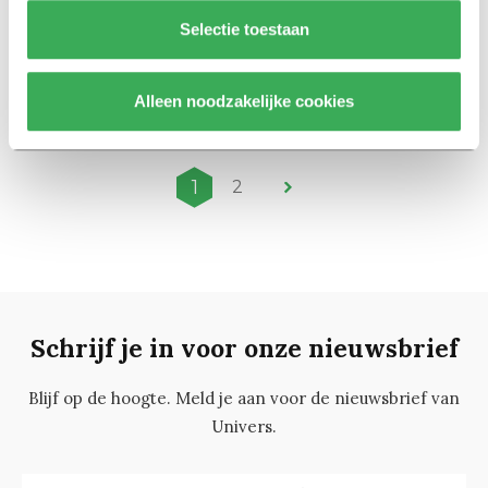
Selectie toestaan
Nieuws
Rens Raemakers: Op weg naar
de Tweede Kamer
Alleen noodzakelijke cookies
02 februari 2017
1
2
Schrijf je in voor onze nieuwsbrief
Blijf op de hoogte. Meld je aan voor de nieuwsbrief van
Univers.