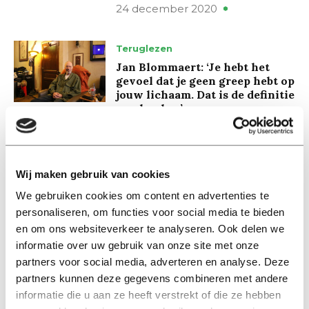
24 december 2020
Teruglezen
Jan Blommaert: ‘Je hebt het
gevoel dat je geen greep hebt op
jouw lichaam. Dat is de definitie
van kanker’
17 november 2020
In memoriam
Wij maken gebruik van cookies
In memoriam: Johan Denollet
We gebruiken cookies om content en advertenties te
(1957-2019)
personaliseren, om functies voor social media te bieden
05 november 2019
en om ons websiteverkeer te analyseren. Ook delen we
informatie over uw gebruik van onze site met onze
Achtergrond
partners voor social media, adverteren en analyse. Deze
Johan Denollet: “Ik voelde dat
partners kunnen deze gegevens combineren met andere
het niet goed zat”
informatie die u aan ze heeft verstrekt of die ze hebben