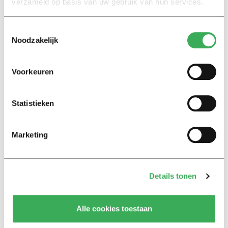
verzameld op basis van uw gebruik van hun services.
11 september 2019
Toestemmingsselectie
Nieuws
Noodzakelijk
Het zwarte gat na kanker
24 januari 2019
Voorkeuren
Nieuws
Statistieken
Tilburgse wetenschappers
ontvangen subsidie van 457.000
euro
Marketing
18 juni 2018
Nieuws
Details tonen
Wiskundige modellen om
kanker beter te bestralen
Alle cookies toestaan
06 april 2017