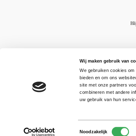
Bl
Wij maken gebruik van co
We gebruiken cookies om c
bieden en om ons websitev
site met onze partners vo
combineren met andere inf
uw gebruik van hun servic
Toestemmingsselectie
© 2026 -
Over ons
Disclaimer
Adverteren
Werken bij
Noodzakelijk