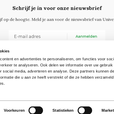
Schrijf je in voor onze nieuwsbrief
ijf op de hoogte. Meld je aan voor de nieuwsbrief van Unive
Aanmelden
okies
ontent en advertenties te personaliseren, om functies voor soci
erkeer te analyseren. Ook delen we informatie over uw gebruik
or social media, adverteren en analyse. Deze partners kunnen 
ormatie die u aan ze heeft verstrekt of die ze hebben verzameld
Vragen, opmerkingen of tips?
Neem contact met on
es.
Contact
Voorkeuren
Statistieken
Market