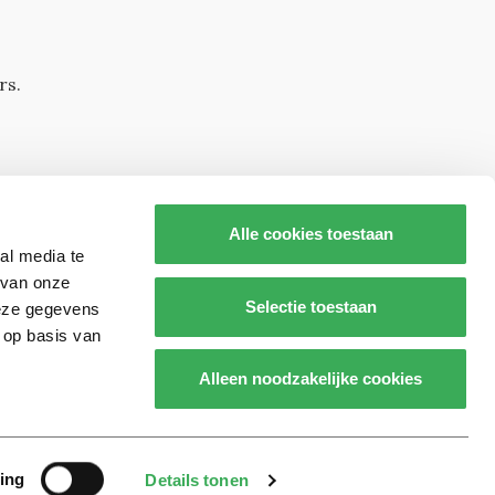
rs.
Alle cookies toestaan
al media te
 van onze
Selectie toestaan
deze gegevens
 op basis van
s op
Alleen noodzakelijke cookies
Realisatie door:
2manydots
ing
Details tonen