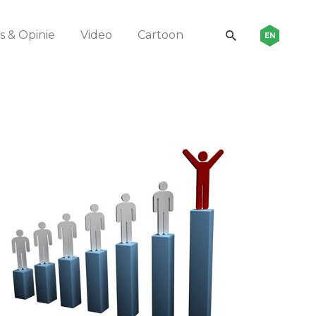
 & Opinie
Video
Cartoon
EN