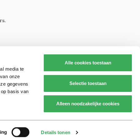
rs.
Alle cookies toestaan
al media te
 van onze
Selectie toestaan
deze gegevens
 op basis van
s op
Alleen noodzakelijke cookies
Realisatie door:
2manydots
ing
Details tonen