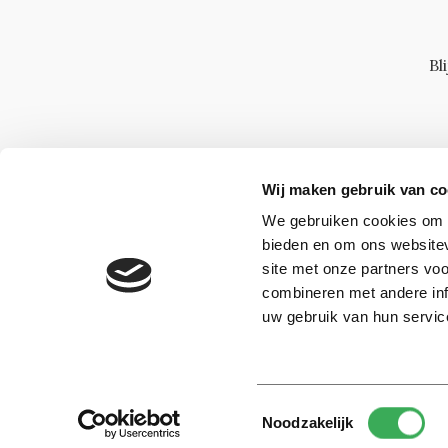
Bl
Wij maken gebruik van co
We gebruiken cookies om c
bieden en om ons websitev
site met onze partners vo
combineren met andere inf
uw gebruik van hun servic
Toestemmingsselectie
© 2026 -
Over ons
Disclaimer
Adverteren
Werken bij
Noodzakelijk