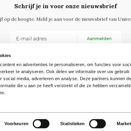
Schrijf je in voor onze nieuwsbrief
ijf op de hoogte. Meld je aan voor de nieuwsbrief van Unive
Aanmelden
okies
ontent en advertenties te personaliseren, om functies voor soci
erkeer te analyseren. Ook delen we informatie over uw gebruik
or social media, adverteren en analyse. Deze partners kunnen 
ormatie die u aan ze heeft verstrekt of die ze hebben verzameld
Vragen, opmerkingen of tips?
Neem contact met on
es.
Contact
Voorkeuren
Statistieken
Market