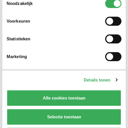
Vaccinatiegekte
Noodzakelijk
24 oktober 2016
Voorkeuren
Column
Mores leren!!
Statistieken
13 oktober 2016
Marketing
Column
De baten van bier
Details tonen
04 oktober 2016
Alle cookies toestaan
Column
Ook maar iets over Keulen
Selectie toestaan
14 januari 2016