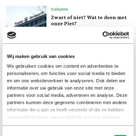
Column
Zwart of niet? Wat te doen met
onze Piet?
12 november 2016
Column
Wij maken gebruik van cookies
Stigma’s
We gebruiken cookies om content en advertenties te
02 november 2016
personaliseren, om functies voor social media te bieden
en om ons websiteverkeer te analyseren. Ook delen we
informatie over uw gebruik van onze site met onze
Achtergrond
partners voor social media, adverteren en analyse. Deze
Tilburgse Mayke Nas twee jaar
Componist des Vaderlands
partners kunnen deze gegevens combineren met andere
informatie die u aan ze heeft verstrekt of die ze hebben
28 oktober 2016
verzameld op basis van uw gebruik van hun services.
Column
Toestemmingsselectie