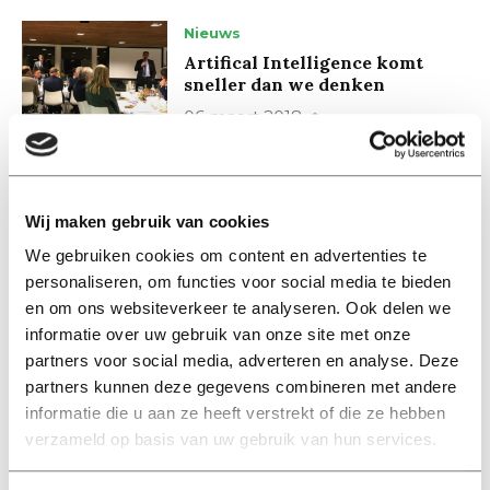
Nieuws
Artifical Intelligence komt
sneller dan we denken
06 maart 2018
De Vijf van Eijff
‘De universiteit is geen
Wij maken gebruik van cookies
frietfabriek’
We gebruiken cookies om content en advertenties te
27 februari 2018
personaliseren, om functies voor social media te bieden
en om ons websiteverkeer te analyseren. Ook delen we
Nieuws
informatie over uw gebruik van onze site met onze
Haviken en duiven sturen
partners voor social media, adverteren en analyse. Deze
economie
partners kunnen deze gegevens combineren met andere
13 februari 2018
informatie die u aan ze heeft verstrekt of die ze hebben
verzameld op basis van uw gebruik van hun services.
International