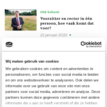
Old School
Voorzitter en rector in één
persoon, hoe vaak komt dat
voor?
22 januari 2020
International
Wim van de Donk turned down
political top positions, but said
Wij maken gebruik van cookies
yes to Tilburg University
We gebruiken cookies om content en advertenties te
20 januari 2020
personaliseren, om functies voor social media te bieden
en om ons websiteverkeer te analyseren. Ook delen we
Nieuws
informatie over uw gebruik van onze site met onze
Wim van de Donk nieuwe
partners voor social media, adverteren en analyse. Deze
rector magnificus en voorzitter
partners kunnen deze gegevens combineren met andere
College van Bestuur Tilburg
informatie die u aan ze heeft verstrekt of die ze hebben
University