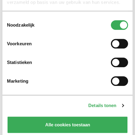
verzameld op basis van uw gebruik van hun services.
17 januari 2020
Toestemmingsselectie
Noodzakelijk
Nieuws
Artifical Intelligence komt
sneller dan we denken
Voorkeuren
06 maart 2018
Statistieken
Nieuws
Studenten buitenspel gezet bij
rapport Van de Donk
Marketing
30 maart 2017
Details tonen
Nieuws
Nieuw plan bekostiging
universiteit valt slecht
Alle cookies toestaan
21 maart 2017