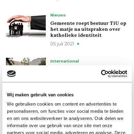
Nieuws
Gemeente roept bestuur TiU op
het matje na uitspraken over
katholieke identiteit
05 juli 2021
International
New Catholic course at Tilburg
University? Out of the
question, according to Rector
Van de Donk
Wij maken gebruik van cookies
28 juni 2021
We gebruiken cookies om content en advertenties te
personaliseren, om functies voor social media te bieden
Nieuws
en om ons websiteverkeer te analyseren. Ook delen we
Nieuwe katholieke koers
informatie over uw gebruik van onze site met onze
Tilburg University? Geen
sprake van, volgens rector Van
partners voor social media, adverteren en analyse. Deze