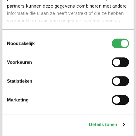
de Donk
partners kunnen deze gegevens combineren met andere
informatie die u aan ze heeft verstrekt of die ze hebben
23 juni 2021
verzameld op basis van uw gebruik van hun services.
International
Toestemmingsselectie
National Committee 4 and 5
Noodzakelijk
May wants talks after criticism
‘Sinti Association’ on Wim van
de Donk
Voorkeuren
01 juni 2021
Statistieken
Nieuws
Nationaal Comité 4 en 5 mei wil
gesprek na kritiek
Marketing
‘Sintivereniging’ op Wim van
de Donk
31 mei 2021
Details tonen