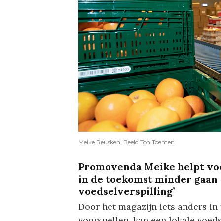
Meike Reusken. Beeld Ton Toemen
Promovenda Meike helpt voe
in de toekomst minder gaan
voedselverspilling’
Door het magazijn iets anders in t
voorspellen, kan een lokale voed