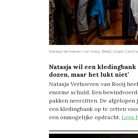
Natasja Verhoeven-van Rooij. Beeld: Dolph Cantrij
Natasja wil een kledingbank
dozen, maar het lukt niet’
Natasja Verhoeven-van Rooij heef
enorme schuld. Een bewindvoerder 
pakken neerzitten. De afgelopen
een kledingbank op te zetten voor
een onmogelijke opdracht.
Lees 