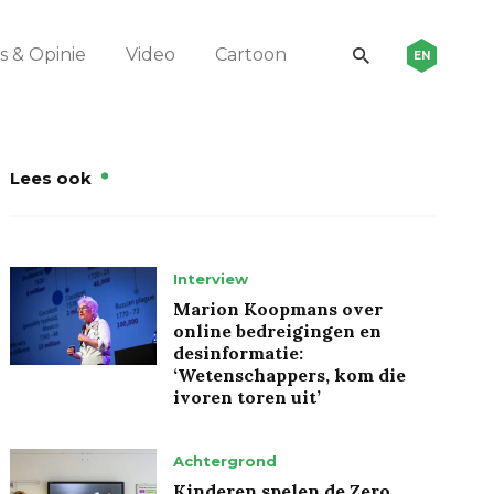
 & Opinie
Video
Cartoon
EN
Lees ook
Interview
Marion Koopmans over
online bedreigingen en
desinformatie:
‘Wetenschappers, kom die
ivoren toren uit’
Achtergrond
Kinderen spelen de Zero