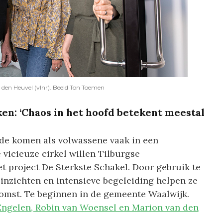
den Heuvel (vlnr). Beeld Ton Toemen
n: ‘Chaos in het hoofd betekent meestal
de komen als volwassene vaak in een
e vicieuze cirkel willen Tilburgse
 project De Sterkste Schakel. Door gebruik te
nzichten en intensieve begeleiding helpen ze
komst. Te beginnen in de gemeente Waalwijk.
 Engelen, Robin van Woensel en Marion van den