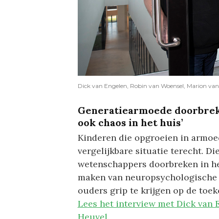
Dick van Engelen, Robin van Woensel, Marion van 
Generatiearmoede doorbreke
ook chaos in het huis’
Kinderen die opgroeien in armoe
vergelijkbare situatie terecht. Di
wetenschappers doorbreken in het
maken van neuropsychologische i
ouders grip te krijgen op de toe
Lees het interview met Dick van
Heuvel.