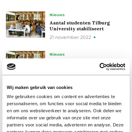
Nieuws
Aantal studenten Tilburg
University stabiliseert
21 november 2022
Nieuws
TiU wil grenzen kunnen stellen
aan het aantal buitenlandse
studenten
08 februari 2022
Wij maken gebruik van cookies
We gebruiken cookies om content en advertenties te
News
personaliseren, om functies voor social media te bieden
Tilburg University has more
en om ons websiteverkeer te analyseren. Ook delen we
than 20.000 students for the
informatie over uw gebruik van onze site met onze
first time
partners voor social media, adverteren en analyse. Deze
21 december 2021
partners kunnen deze gegevens combineren met andere