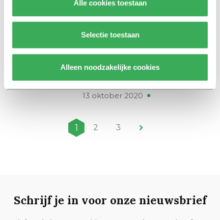
Alle cookies toestaan
19.306 studenten
04 februari 2021
Selectie toestaan
International
More than 19.000 students:
Alleen noodzakelijke cookies
Tilburg University continues to
grow
13 oktober 2020
1
2
3
Schrijf je in voor onze nieuwsbrief