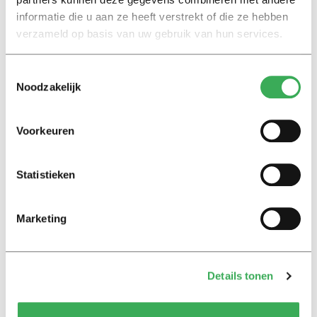
informatie die u aan ze heeft verstrekt of die ze hebben
Nieuws
verzameld op basis van uw gebruik van hun services.
Tilburg University heeft voor
het eerst meer dan 20.000
Toestemmingsselectie
studenten
Noodzakelijk
09 december 2021
Voorkeuren
De basisbeursmiljoenen
Aantal internationale
studenten verdubbelt in vijf
Statistieken
jaar; hoe de
basisbeursmiljoenen
verdampen
Marketing
19 februari 2021
Details tonen
Nieuws
Universiteiten flink gegroeid
door coronacrisis, TiU telt