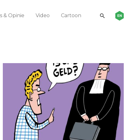
 & Opinie
Video
Cartoon
EN