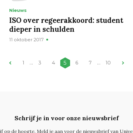
Nieuws
ISO over regeerakkoord: student
dieper in schulden
11 oktober 2017
5
1
…
3
4
6
7
…
10
Schrijf je in voor onze nieuwsbrief
ijf op de hoogte. Meld je aan voor de nieuwsbrief van Unive