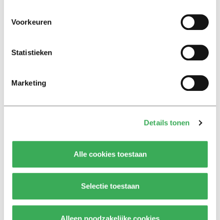
Achtergrond
Voorkeuren
Tweede studie? Trek je
portemonnee maar open!
Statistieken
20 januari 2016
Marketing
Nieuws
Jongeren werken vaak onder
niveau
19 januari 2016
Details tonen
Nieuws
Alle cookies toestaan
Vrouwen van begin dertig
vaker hoogopgeleid dan
mannen
Selectie toestaan
28 september 2015
Alleen noodzakelijke cookies