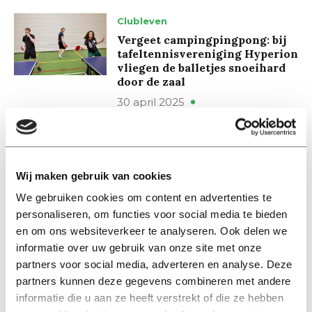
Clubleven
Vergeet campingpingpong: bij
tafeltennisvereniging Hyperion
vliegen de balletjes snoeihard
door de zaal
30 april 2025
Opmerkelijk
Het hele jaar door blote
rugbymannen, Tarantula maakt
Wij maken gebruik van cookies
naaktkalender
We gebruiken cookies om content en advertenties te
21 oktober 2021
personaliseren, om functies voor social media te bieden
en om ons websiteverkeer te analyseren. Ook delen we
informatie over uw gebruik van onze site met onze
Achtergrond
partners voor social media, adverteren en analyse. Deze
Voetbalvereniging Merlijn stelt
vertrouwenscontactpersoon
partners kunnen deze gegevens combineren met andere
aan
informatie die u aan ze heeft verstrekt of die ze hebben