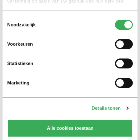
verzameld op basis van uw gebruik van hun services.
06 april 2021
Toestemmingsselectie
Nieuws
Noodzakelijk
Emmy Veenema: ‘Ze zeggen wel:
als ik met jou op pad ga, hoef ik
me nooit te vervelen’
Voorkeuren
18 maart 2020
Statistieken
Nieuws
FOSST huldigt beste en
‘lekkerste’ studentensporters
Marketing
15 juni 2016
Details tonen
Nieuws
American Football clinic in
Tilburg
Alle cookies toestaan
11 april 2016