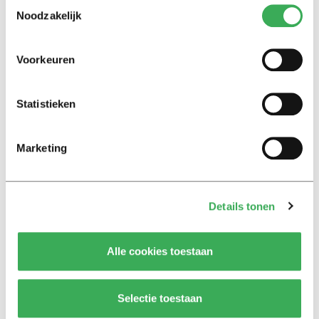
Toestemmingsselectie
07 juni 2016
Noodzakelijk
Voorkeuren
Nieuws
Zestiende Tilburgs Studenten
Voetbaltoernooi
Statistieken
01 april 2016
Marketing
Nieuws
TSVV Merlijn wint met 30-0
van slechtste ploeg van
Nederland
Details tonen
29 maart 2016
Alle cookies toestaan
Nieuws
Jackie Groenen is international
Selectie toestaan
26 januari 2016