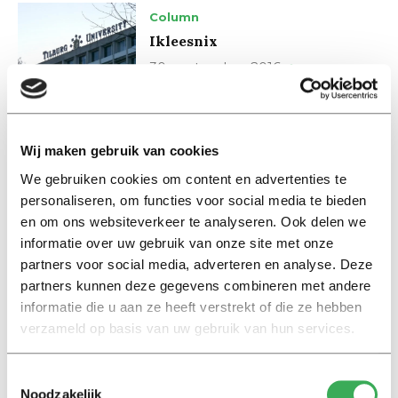
Column
Ikleesnix
30 september 2016
Column
Wij maken gebruik van cookies
Gezichtsverlies
26 augustus 2016
We gebruiken cookies om content en advertenties te
personaliseren, om functies voor social media te bieden
en om ons websiteverkeer te analyseren. Ook delen we
Column
informatie over uw gebruik van onze site met onze
Broers volgt het EK #6
partners voor social media, adverteren en analyse. Deze
partners kunnen deze gegevens combineren met andere
21 juni 2016
informatie die u aan ze heeft verstrekt of die ze hebben
verzameld op basis van uw gebruik van hun services.
Column
Broers volgt het EK #5
Toestemmingsselectie
Noodzakelijk