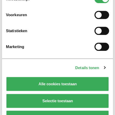
17 juni 2016
Voorkeuren
Column
Broers volgt het EK #4
Statistieken
16 juni 2016
Marketing
Column
Broers volgt het EK
15 juni 2016
Details tonen
Alle cookies toestaan
Column
WAT? ZO VEEL?!
31 mei 2016
Selectie toestaan