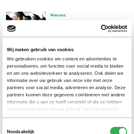
Nieuws
Jonge vrouwen vaker
economisch afhankelijk in
Nederland
22 januari 2018
Wij maken gebruik van cookies
We gebruiken cookies om content en advertenties te
Nieuws
personaliseren, om functies voor social media te bieden
Nature waarschuwt
en om ons websiteverkeer te analyseren. Ook delen we
promovendi voor gebrek aan
informatie over uw gebruik van onze site met onze
carrièreperspectief
partners voor social media, adverteren en analyse. Deze
30 oktober 2017
partners kunnen deze gegevens combineren met andere
informatie die u aan ze heeft verstrekt of die ze hebben
Nieuws
verzameld op basis van uw gebruik van hun services.
Hoogopgeleide vluchteling
komt moeilijk aan baan
Toestemmingsselectie
10 oktober 2016
Noodzakelijk