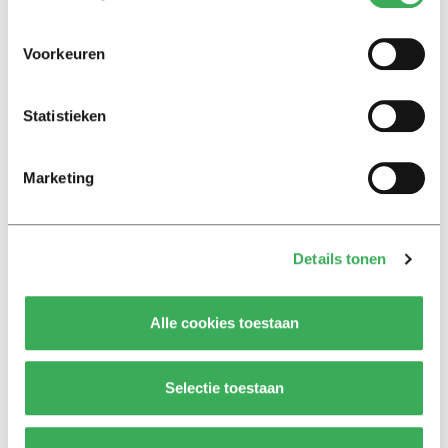
Achtergrond
Voorkeuren
Lang leve de luiheid
15 september 2016
Statistieken
Nieuws
Marketing
Zonder schoenen betere
prestaties op school
25 mei 2016
Details tonen
Nieuws
Alle cookies toestaan
Laurens Jan Brinkhorst:
“Carrièreplanning is nonsens”
11 februari 2016
Selectie toestaan
3
1
2