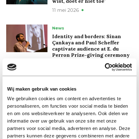
wist, doet er niet toe’
11 mei 2026
News
Identity and borders: Sinan
Çankaya and Paul Scheffer
captivate audience at E. du
Perron Prize-giving ceremony
30 mei 2022
Nieuws
Wij maken gebruik van cookies
Identiteit en grenzen: Sinan
Çankaya en Paul Scheffer
We gebruiken cookies om content en advertenties te
boeien publiek tijdens de E. du
personaliseren, om functies voor social media te bieden
Perronprijsuitreiking
en om ons websiteverkeer te analyseren. Ook delen we
23 mei 2022
informatie over uw gebruik van onze site met onze
partners voor social media, adverteren en analyse. Deze
partners kunnen deze gegevens combineren met andere
News