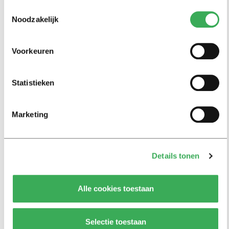
Dutch culture: spend less to
Toestemmingsselectie
impress
Noodzakelijk
15 januari 2016
Voorkeuren
Nieuws
Tilburg University floreert in
Economen-top 40
Statistieken
14 januari 2016
Marketing
Nieuws
Studenten voetballen met
vluchtelingen
Details tonen
14 januari 2016
Alle cookies toestaan
International
Soccer tournament for students
and refugees
Selectie toestaan