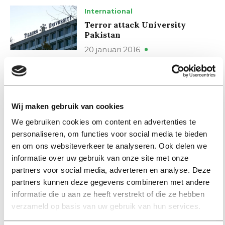
International
Terror attack University
Pakistan
20 januari 2016
Nieuws
Gezond eten begint met een
iPad
Wij maken gebruik van cookies
19 januari 2016
We gebruiken cookies om content en advertenties te
personaliseren, om functies voor social media te bieden
en om ons websiteverkeer te analyseren. Ook delen we
Achtergrond
informatie over uw gebruik van onze site met onze
De wereld verbeteren, te
beginnen bij TiU
partners voor social media, adverteren en analyse. Deze
partners kunnen deze gegevens combineren met andere
15 januari 2016
informatie die u aan ze heeft verstrekt of die ze hebben
verzameld op basis van uw gebruik van hun services.
International