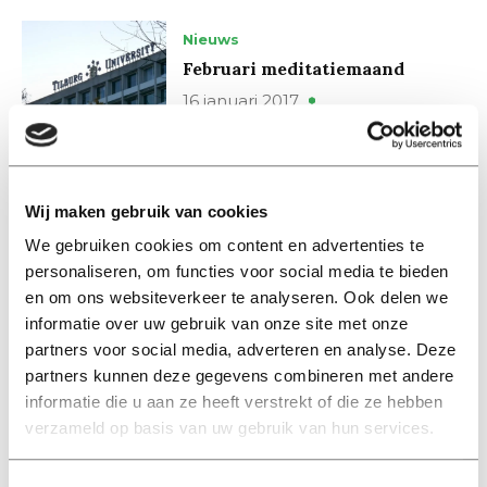
Nieuws
Februari meditatiemaand
16 januari 2017
Nieuws
Universitair docente Katrijn
Wij maken gebruik van cookies
Van Deun krijgt Vidi-beurs
We gebruiken cookies om content en advertenties te
13 mei 2016
personaliseren, om functies voor social media te bieden
en om ons websiteverkeer te analyseren. Ook delen we
Nieuws
informatie over uw gebruik van onze site met onze
Wat is dat kunstwerk?
partners voor social media, adverteren en analyse. Deze
partners kunnen deze gegevens combineren met andere
02 mei 2016
informatie die u aan ze heeft verstrekt of die ze hebben
verzameld op basis van uw gebruik van hun services.
Nieuws
Forse groei aantal