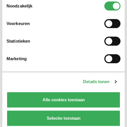
Toestemmingsselectie
vooraanmeldingen TiU
Noodzakelijk
24 maart 2016
Voorkeuren
Nieuws
Blowen maakt niet dom
Statistieken
20 januari 2016
Marketing
Nieuws
TiU op koers met
prestatiedoelen
Details tonen
11 december 2015
Alle cookies toestaan
Nieuws
Brandoefening op Tilburg
University
Selectie toestaan
10 december 2015