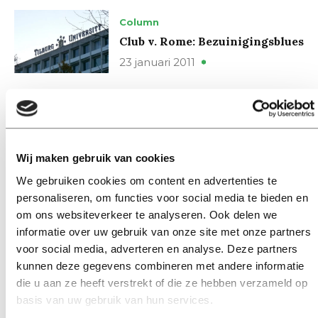
Column
Club v. Rome: Bezuinigingsblues
23 januari 2011
Column
De Club van Rome: Gruis en
hitte
Wij maken gebruik van cookies
20 januari 2011
We gebruiken cookies om content en advertenties te
personaliseren, om functies voor social media te bieden en
Column
om ons websiteverkeer te analyseren. Ook delen we
Het eerste college
informatie over uw gebruik van onze site met onze partners
20 januari 2011
voor social media, adverteren en analyse. Deze partners
kunnen deze gegevens combineren met andere informatie
die u aan ze heeft verstrekt of die ze hebben verzameld op
Column
basis van uw gebruik van hun services.
Mijn conditie